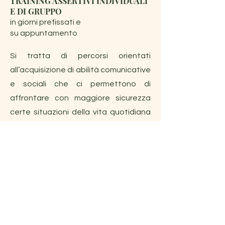
TRAINING ASSERTIVI INDIVIDUALI
E DI GRUPPO
in giorni prefissati e
su appuntamento
Si tratta di percorsi orientati
all’acquisizione di abilità comunicative
e sociali che ci permettono di
affrontare con maggiore sicurezza
certe situazioni della vita quotidiana
(comunicazione efficace: meglio che
essere dei Don Abbondio, no? ),
aumentando così il personale senso
di autoefficacia e L’autostima
GESTIONE COSTRUTTI
TRASVERSALI