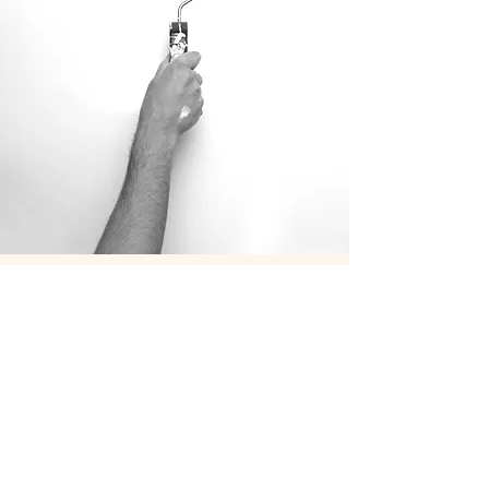
CPRStudio
0376 1961307
|
347 9316037
(solo whatsapp)
info@cprstudio-mantova.com
Condizioni
generali